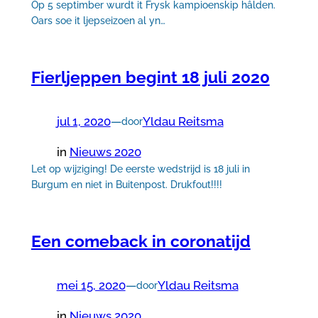
Op 5 septimber wurdt it Frysk kampioenskip hâlden.
Oars soe it ljepseizoen al yn…
Fierljeppen begint 18 juli 2020
jul 1, 2020
—
Yldau Reitsma
door
in
Nieuws 2020
Let op wijziging! De eerste wedstrijd is 18 juli in
Burgum en niet in Buitenpost. Drukfout!!!!
Een comeback in coronatijd
mei 15, 2020
—
Yldau Reitsma
door
in
Nieuws 2020