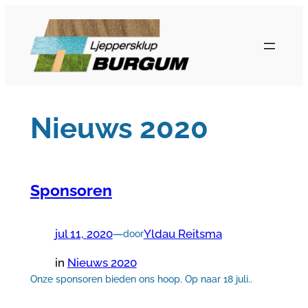
Ga
naar
de
inhoud
Nieuws 2020
Sponsoren
jul 11, 2020
—
Yldau Reitsma
door
in
Nieuws 2020
Onze sponsoren bieden ons hoop. Op naar 18 juli..