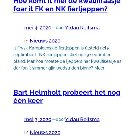
Hoe komt it mei de kwalififaasje
foar it FK en NK fierljeppen?
mei 4, 2020
—
Yldau Reitsma
door
in
Nieuws 2020
It Frysk Kampioenskip fierljeppen is útsteld nei 5
septimber. It NK fierljeppen stiet op 19 septimber
pland. Mar hoe moatte de ljeppers har kwalifisearje as
der fan ’t simmer gjin wedstriden binne? Meer
Bart Helmholt probeert het nog
één keer
mei 3, 2020
—
Yldau Reitsma
door
in
Nieuws 2020