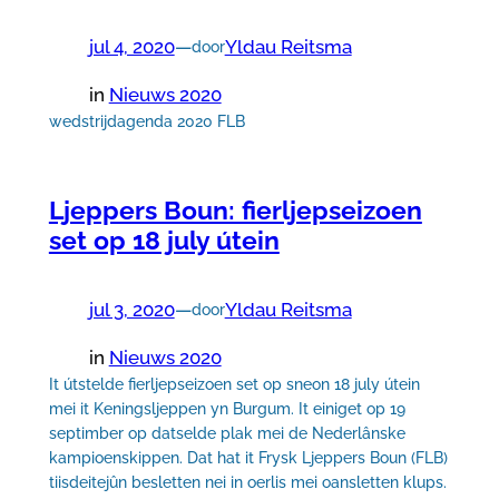
jul 4, 2020
—
Yldau Reitsma
door
in
Nieuws 2020
wedstrijdagenda 2020 FLB
Ljeppers Boun: fierljepseizoen
set op 18 july útein
jul 3, 2020
—
Yldau Reitsma
door
in
Nieuws 2020
It útstelde fierljepseizoen set op sneon 18 july útein
mei it Keningsljeppen yn Burgum. It einiget op 19
septimber op datselde plak mei de Nederlânske
kampioenskippen. Dat hat it Frysk Ljeppers Boun (FLB)
tiisdeitejûn besletten nei in oerlis mei oansletten klups.