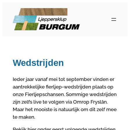
Ga
naar
de
inhoud
Wedstrijden
Ieder jaar vanaf mei tot september vinden er
aantrekkelijke fierljep-wedstrijden plaats op
onze Fierljepschansen. Sommige wedstrijden
zijn zelfs live te volgen via Omrop Fryslân.
Maar het mooiste is natuurlijk om dit zelf mee
te maken.
Bekijk hier onder eerst volgende wedstrijden.