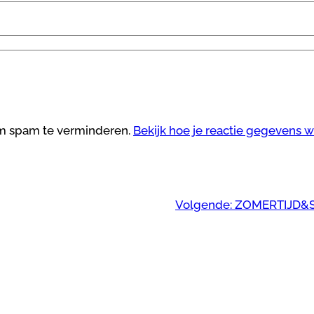
om spam te verminderen.
Bekijk hoe je reactie gegevens 
Volgende:
ZOMERTIJD&S