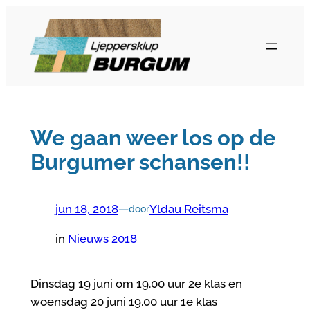
Ga
naar
de
inhoud
We gaan weer los op de
Burgumer schansen!!
jun 18, 2018
—
Yldau Reitsma
door
in
Nieuws 2018
Dinsdag 19 juni om 19.00 uur 2e klas en
woensdag 20 juni 19.00 uur 1e klas