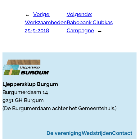
←
Vorige:
Volgende:
Werkzaamheden
Rabobank Clubkas
25-5-2018
Campagne
→
Ljeppersklup Burgum
Burgumerdaam 14
9251 GH Burgum
(De Burgumerdaam achter het Gemeentehuis.)
De vereniging
Wedstrijden
Contact