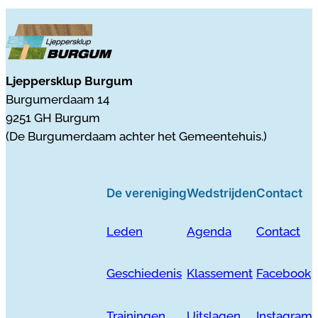
Ljeppersklup Burgum
Burgumerdaam 14
9251 GH Burgum
(De Burgumerdaam achter het Gemeentehuis.)
De vereniging
Wedstrijden
Contact
Leden
Agenda
Contact
Geschiedenis
Klassement
Facebook
Trainingen
Uitslagen
Instagram