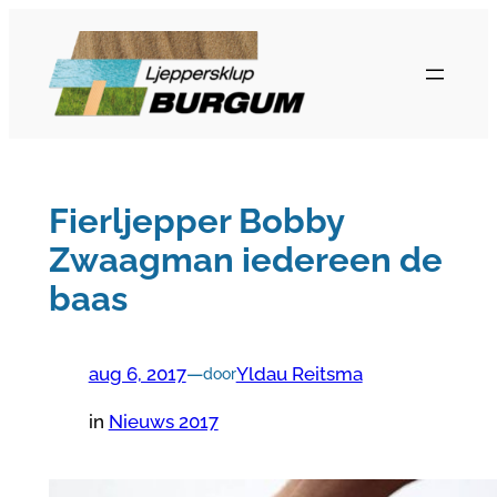
Ga
naar
de
inhoud
Fierljepper Bobby
Zwaagman iedereen de
baas
aug 6, 2017
—
Yldau Reitsma
door
in
Nieuws 2017