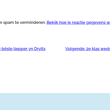
om spam te verminderen.
Bekijk hoe je reactie gegevens 
bêste ljepper yn Drylts
Volgende:
2e klas weds