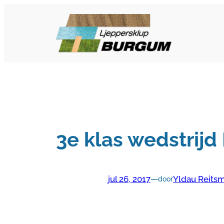
Ga
naar
de
inhoud
3e klas wedstrijd
jul 26, 2017
—
Yldau Reits
door