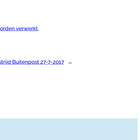
worden verwerkt
.
trijd Buitenpost 27-7-2017
→