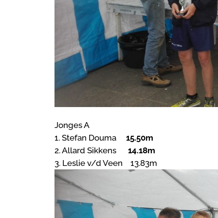
Jonges A
1. Stefan Douma
15.50m
2. Allard Sikkens
14.18m
3. Leslie v/d Veen 13.83m