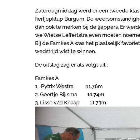
Zaterdagmiddag werd er een tweede klas
fierljepklup Burgum. De weersomstandig
dan ook te merken bij de ljeppers. Er werd
we Wietse Leffertstra even moeten noemen.
Bij de Famkes A was het plaatselijk favoriet
wedstrijd wist te winnen.
De uitslag zag er als volgt uit :
Famkes A
1. Pytrix Westra 11.76m
2. Geertje Bijlsma
11.74m
3. Lisse v/d Knaap 11.73m