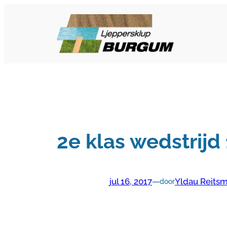
Ga
naar
de
inhoud
2e klas wedstrijd
jul 16, 2017
—
Yldau Reits
door