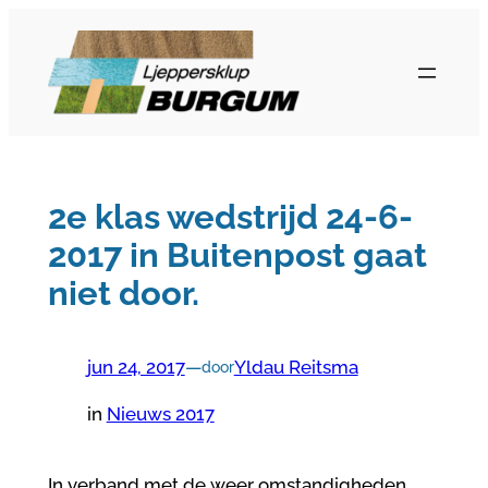
Ga
naar
de
inhoud
2e klas wedstrijd 24-6-
2017 in Buitenpost gaat
niet door.
jun 24, 2017
—
Yldau Reitsma
door
in
Nieuws 2017
In verband met de weer omstandigheden