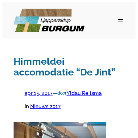
Ga
naar
de
inhoud
Himmeldei
accomodatie “De Jint”
apr 15, 2017
—
Yldau Reitsma
door
in
Nieuws 2017