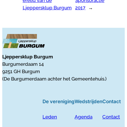
erelid van de
Sponsoractie
Ljeppersklup Burgum
2017
→
Ljeppersklup Burgum
Burgumerdaam 14
9251 GH Burgum
(De Burgumerdaam achter het Gemeentehuis.)
De vereniging
Wedstrijden
Contact
Leden
Agenda
Contact