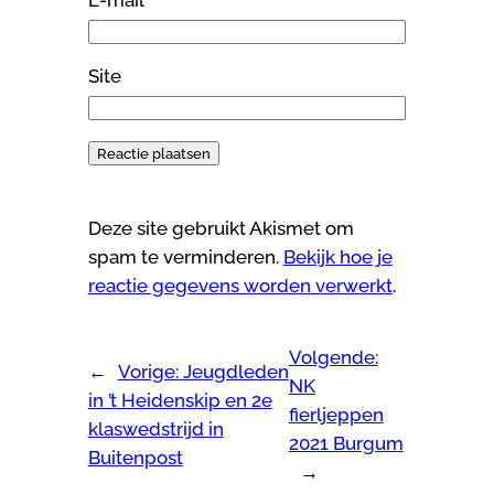
E-mail
*
Site
Deze site gebruikt Akismet om
spam te verminderen.
Bekijk hoe je
reactie gegevens worden verwerkt
.
Volgende:
←
Vorige:
Jeugdleden
NK
in ’t Heidenskip en 2e
fierljeppen
klaswedstrijd in
2021 Burgum
Buitenpost
→