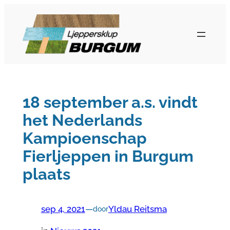
Ga
naar
de
inhoud
18 september a.s. vindt
het Nederlands
Kampioenschap
Fierljeppen in Burgum
plaats
sep 4, 2021
—
Yldau Reitsma
door