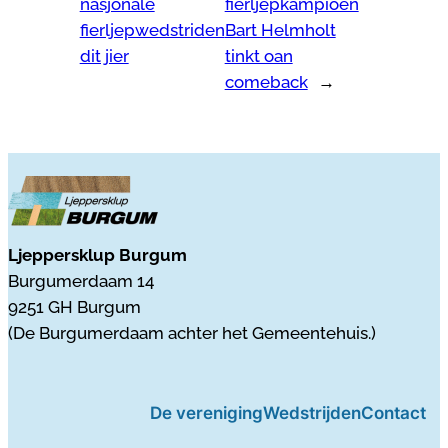
nasjonale
fierljepkampioen
fierljepwedstriden
Bart Helmholt
dit jier
tinkt oan
comeback
→
Ljeppersklup Burgum
Burgumerdaam 14
9251 GH Burgum
(De Burgumerdaam achter het Gemeentehuis.)
De vereniging
Wedstrijden
Contact