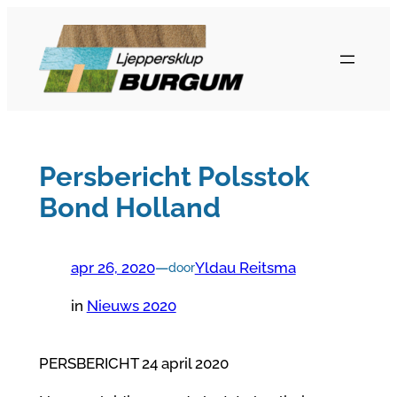
Ga
naar
de
inhoud
Persbericht Polsstok
Bond Holland
apr 26, 2020
—
Yldau Reitsma
door
in
Nieuws 2020
PERSBERICHT 24 april 2020