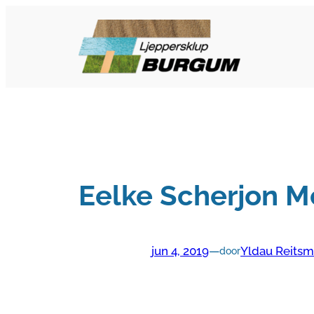
Ga
naar
de
inhoud
Eelke Scherjon M
jun 4, 2019
—
Yldau Reits
door