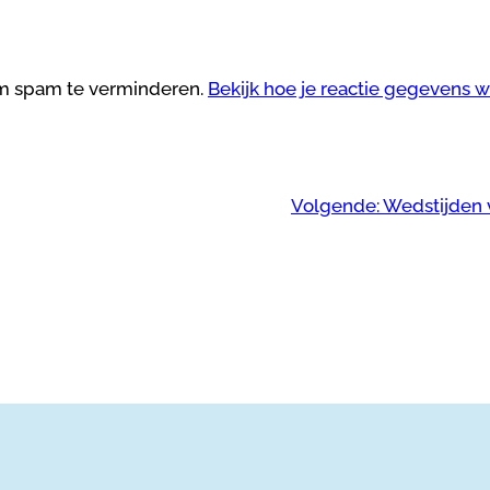
om spam te verminderen.
Bekijk hoe je reactie gegevens 
Volgende:
Wedstijden 