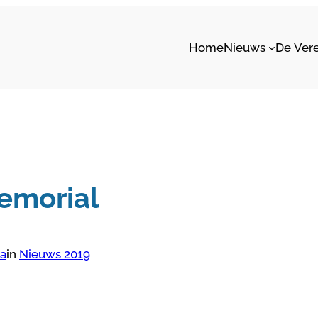
Home
Nieuws
De Ver
emorial
ma
in
Nieuws 2019