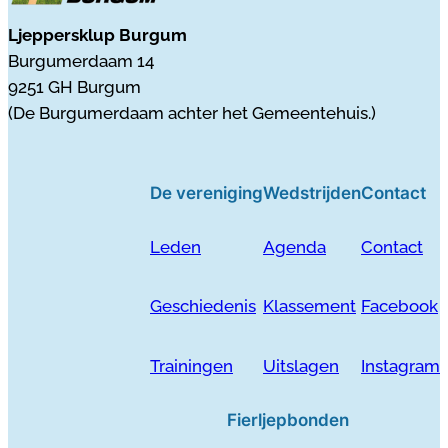
Ljeppersklup Burgum
Burgumerdaam 14
9251 GH Burgum
(De Burgumerdaam achter het Gemeentehuis.)
De vereniging
Wedstrijden
Contact
Leden
Agenda
Contact
Geschiedenis
Klassement
Facebook
Trainingen
Uitslagen
Instagram
Fierljepbonden