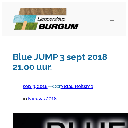
Ga
naar
de
inhoud
Blue JUMP 3 sept 2018
21.00 uur.
sep 3, 2018
—
Yldau Reitsma
door
in
Nieuws 2018