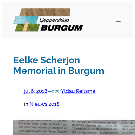
Ga
naar
de
inhoud
Eelke Scherjon
Memorial in Burgum
jul 6, 2018
—
Yldau Reitsma
door
in
Nieuws 2018