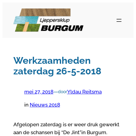
Ga
naar
de
inhoud
Werkzaamheden
zaterdag 26-5-2018
mei 27, 2018
—
Yldau Reitsma
door
in
Nieuws 2018
Afgelopen zaterdag is er weer druk gewerkt
aan de schansen bij “De Jint”in Burgum.