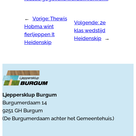
←
Vorige:
Thewis
Volgende:
2e
Hobma wint
klas wedstijd
fierljeppen It
Heidenskip
→
Heidenskip
Ljeppersklup Burgum
Burgumerdaam 14
9251 GH Burgum
(De Burgumerdaam achter het Gemeentehuis.)