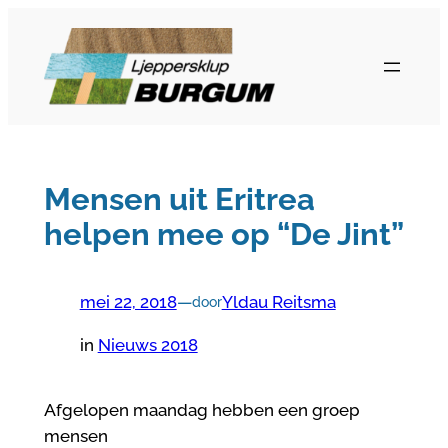
Ga
naar
de
inhoud
Mensen uit Eritrea
helpen mee op “De Jint”
mei 22, 2018
—
Yldau Reitsma
door
in
Nieuws 2018
Afgelopen maandag hebben een groep
mensen