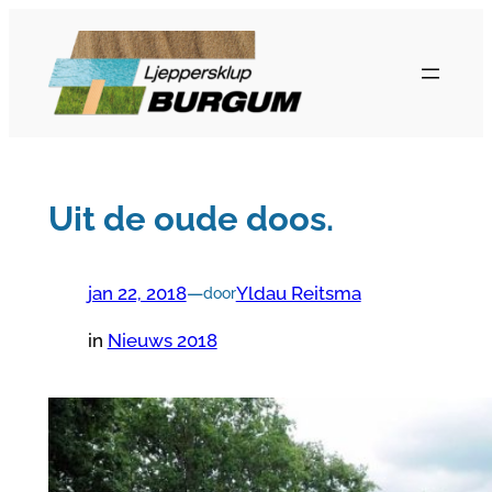
Ga
naar
de
inhoud
Uit de oude doos.
jan 22, 2018
—
Yldau Reitsma
door
in
Nieuws 2018