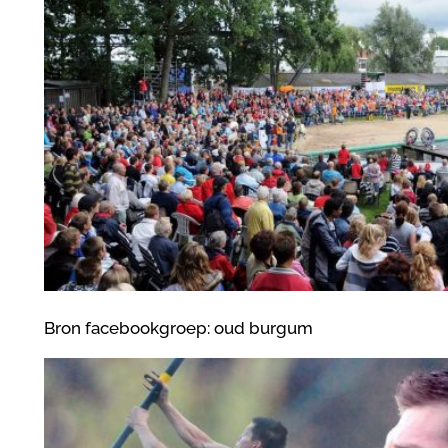
Bron facebookgroep: oud burgum