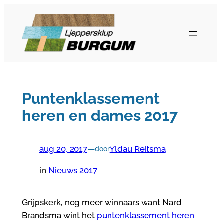
Ga
naar
de
inhoud
Puntenklassement
heren en dames 2017
aug 20, 2017
—
Yldau Reitsma
door
in
Nieuws 2017
Grijpskerk, nog meer winnaars want Nard
Brandsma wint het
puntenklassement heren