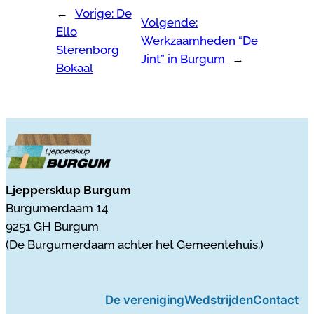
←
Vorige:
De
Volgende:
Ello
Werkzaamheden “De
Sterenborg
Jint” in Burgum
→
Bokaal
Ljeppersklup Burgum
Burgumerdaam 14
9251 GH Burgum
(De Burgumerdaam achter het Gemeentehuis.)
De vereniging
Wedstrijden
Contact