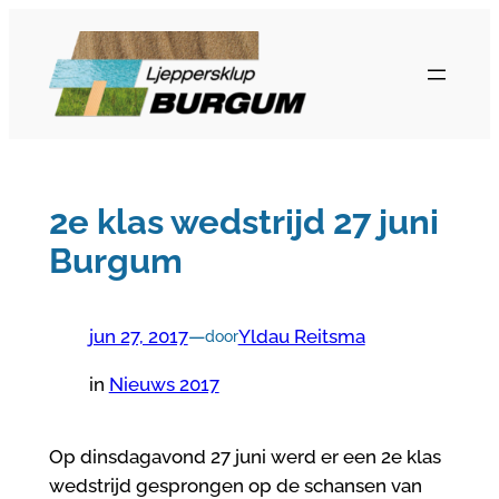
Ga
naar
de
inhoud
2e klas wedstrijd 27 juni
Burgum
jun 27, 2017
—
Yldau Reitsma
door
in
Nieuws 2017
Op dinsdagavond 27 juni werd er een 2e klas
wedstrijd gesprongen op de schansen van