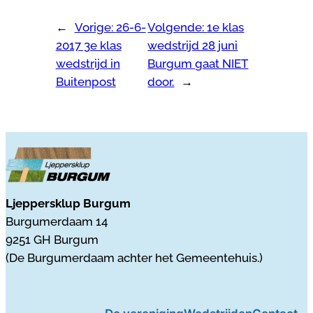
←
Vorige:
26-6-
Volgende:
1e klas
2017 3e klas
wedstrijd 28 juni
wedstrijd in
Burgum gaat NIET
Buitenpost
door.
→
Ljeppersklup Burgum
Burgumerdaam 14
9251 GH Burgum
(De Burgumerdaam achter het Gemeentehuis.)