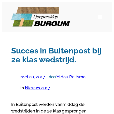
Ga
naar
de
inhoud
Succes in Buitenpost bij
2e klas wedstrijd.
mei 20, 2017
—
Yldau Reitsma
door
in
Nieuws 2017
In Buitenpost werden vanmiddag de
wedstrijden in de 2e klas gesprongen.