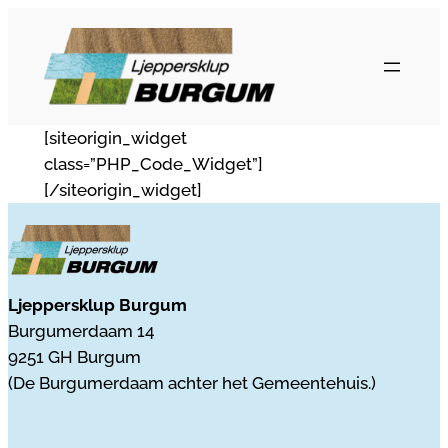
Ga
naar
de
inhoud
[siteorigin_widget
class=”PHP_Code_Widget”]
[/siteorigin_widget]
Ljeppersklup Burgum
Burgumerdaam 14
9251 GH Burgum
(De Burgumerdaam achter het Gemeentehuis.)