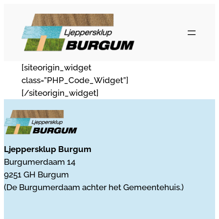
Ga
naar
de
inhoud
[siteorigin_widget
class=”PHP_Code_Widget”]
[/siteorigin_widget]
Ljeppersklup Burgum
Burgumerdaam 14
9251 GH Burgum
(De Burgumerdaam achter het Gemeentehuis.)