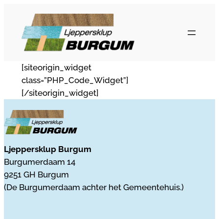
Ga
naar
de
inhoud
[siteorigin_widget
class=”PHP_Code_Widget”]
[/siteorigin_widget]
Ljeppersklup Burgum
Burgumerdaam 14
9251 GH Burgum
(De Burgumerdaam achter het Gemeentehuis.)