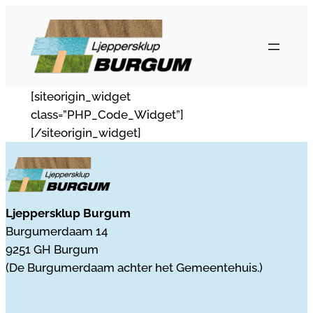
Ga
naar
de
inhoud
[siteorigin_widget
class=”PHP_Code_Widget”]
[/siteorigin_widget]
Ljeppersklup Burgum
Burgumerdaam 14
9251 GH Burgum
(De Burgumerdaam achter het Gemeentehuis.)