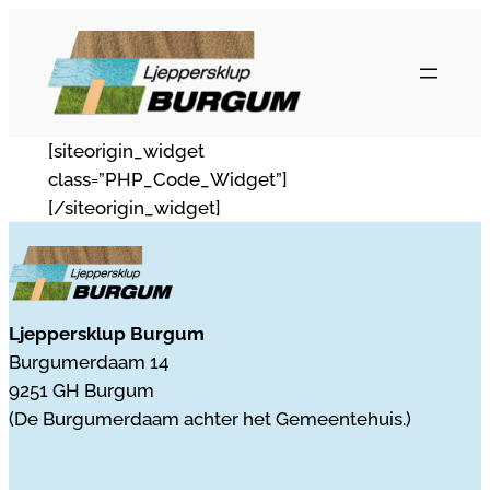
Ga
naar
de
inhoud
[siteorigin_widget
class=”PHP_Code_Widget”]
[/siteorigin_widget]
Ljeppersklup Burgum
Burgumerdaam 14
9251 GH Burgum
(De Burgumerdaam achter het Gemeentehuis.)