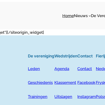
Home
Nieuws
De Ver
et”]
[/siteorigin_widget]
De vereniging
Wedstrijden
Contact
Fier
Leden
Agenda
Contact
Nede
Geschiedenis
Klassement
Facebook
Frys
Trainingen
Uitslagen
Instagram
Pols