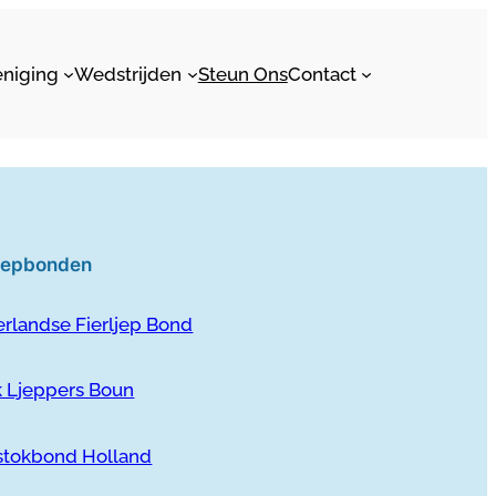
eniging
Wedstrijden
Steun Ons
Contact
ljepbonden
rlandse Fierljep Bond
k Ljeppers Boun
stokbond Holland