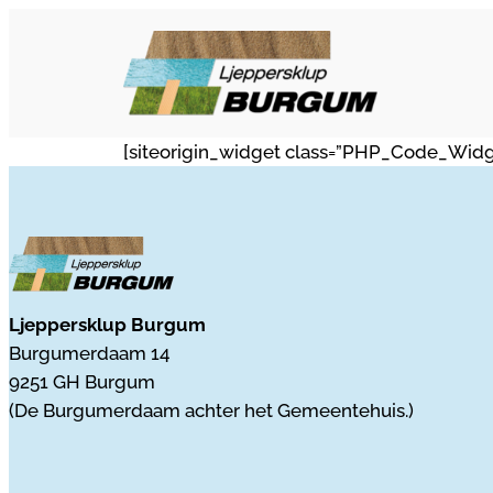
Ga
naar
de
inhoud
[siteorigin_widget class=”PHP_Code_Widg
Ljeppersklup Burgum
Burgumerdaam 14
9251 GH Burgum
(De Burgumerdaam achter het Gemeentehuis.)