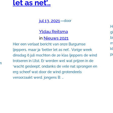
let as net’..
jul 13, 2021
—
door
H
Yldau Reitsma
g
b
in
Nieuws 2021
m
Hier een verlaat bericht van onze Burgumse
k
ljeppers, maar ja ‘better let as net’.. Vorige week
p
dinsdag 6 juli mochten de 2e klas ljeppers de wind
trotseren in IJlst. Er werden wel wat prijzen in de
en
‘wacht gesleept’, ondanks de vele nat sprongen en
erg scheef wat door de wind grotendeels
veroorzaakt werd. jongens B: …