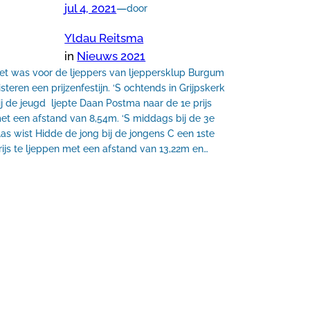
jul 4, 2021
—
door
Yldau Reitsma
in
Nieuws 2021
et was voor de ljeppers van ljeppersklup Burgum
isteren een prijzenfestijn. ‘S ochtends in Grijpskerk
ij de jeugd ljepte Daan Postma naar de 1e prijs
et een afstand van 8,54m. ‘S middags bij de 3e
las wist Hidde de jong bij de jongens C een 1ste
rijs te ljeppen met een afstand van 13,22m en…