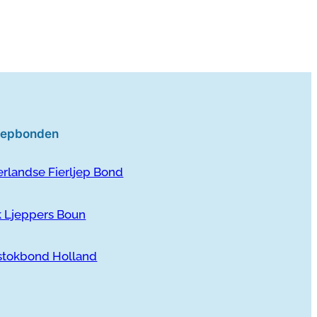
ljepbonden
rlandse Fierljep Bond
k Ljeppers Boun
stokbond Holland