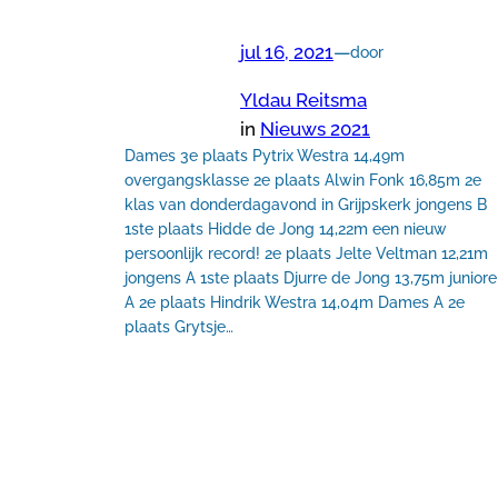
jul 16, 2021
—
door
Yldau Reitsma
in
Nieuws 2021
Dames 3e plaats Pytrix Westra 14,49m
overgangsklasse 2e plaats Alwin Fonk 16,85m 2e
klas van donderdagavond in Grijpskerk jongens B
1ste plaats Hidde de Jong 14,22m een nieuw
persoonlijk record! 2e plaats Jelte Veltman 12,21m
jongens A 1ste plaats Djurre de Jong 13,75m junior
A 2e plaats Hindrik Westra 14,04m Dames A 2e
plaats Grytsje…