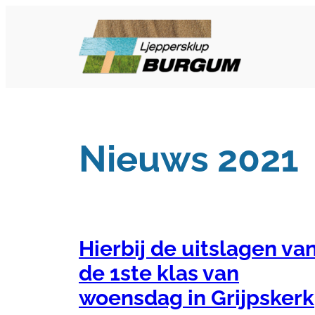
Ga
naar
de
inhoud
Nieuws 2021
Hierbij de uitslagen va
de 1ste klas van
woensdag in Grijpskerk