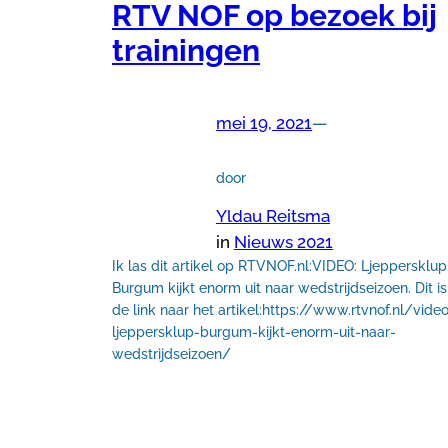
RTV NOF op bezoek bij
trainingen
mei 19, 2021
—
door
Yldau Reitsma
in
Nieuws 2021
Ik las dit artikel op RTVNOF.nl:VIDEO: Ljeppersklup
Burgum kijkt enorm uit naar wedstrijdseizoen. Dit is
de link naar het artikel:https://www.rtvnof.nl/vide
ljeppersklup-burgum-kijkt-enorm-uit-naar-
wedstrijdseizoen/