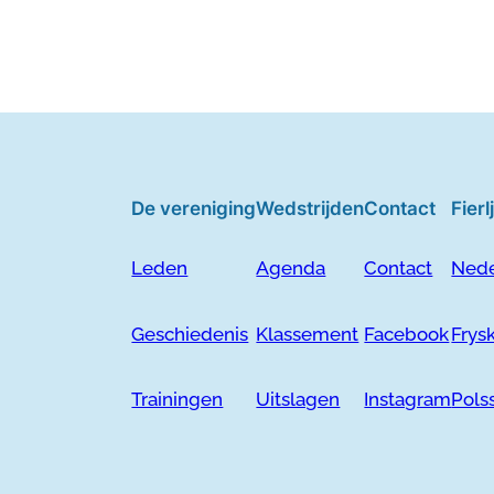
De vereniging
Wedstrijden
Contact
Fier
Leden
Agenda
Contact
Nede
Geschiedenis
Klassement
Facebook
Frys
Trainingen
Uitslagen
Instagram
Pols