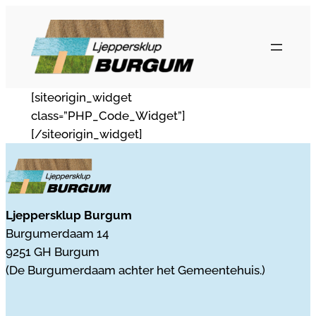
Ga
naar
de
inhoud
[siteorigin_widget
class=”PHP_Code_Widget”]
[/siteorigin_widget]
Ljeppersklup Burgum
Burgumerdaam 14
9251 GH Burgum
(De Burgumerdaam achter het Gemeentehuis.)