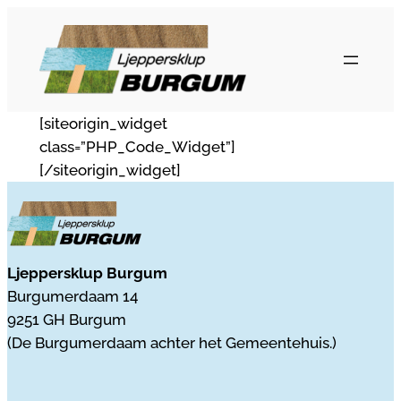
Ga
naar
de
inhoud
[siteorigin_widget
class=”PHP_Code_Widget”]
[/siteorigin_widget]
Ljeppersklup Burgum
Burgumerdaam 14
9251 GH Burgum
(De Burgumerdaam achter het Gemeentehuis.)