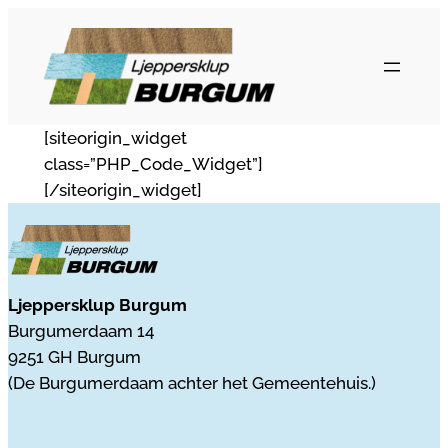
Ga
naar
de
inhoud
[siteorigin_widget
class=”PHP_Code_Widget”]
[/siteorigin_widget]
Ljeppersklup Burgum
Burgumerdaam 14
9251 GH Burgum
(De Burgumerdaam achter het Gemeentehuis.)