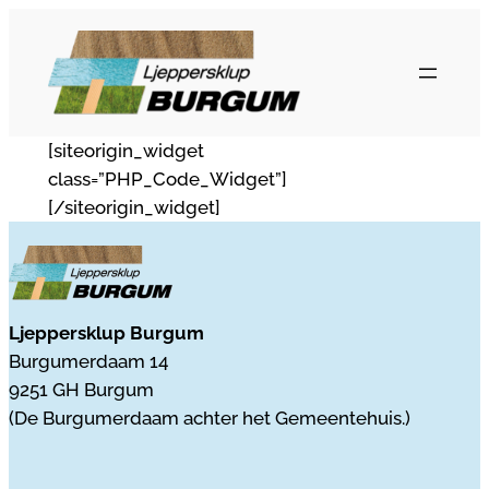
Ga
naar
de
inhoud
[siteorigin_widget
class=”PHP_Code_Widget”]
[/siteorigin_widget]
Ljeppersklup Burgum
Burgumerdaam 14
9251 GH Burgum
(De Burgumerdaam achter het Gemeentehuis.)