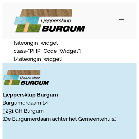
Ga
naar
de
inhoud
[siteorigin_widget
class=”PHP_Code_Widget”]
[/siteorigin_widget]
Ljeppersklup Burgum
Burgumerdaam 14
9251 GH Burgum
(De Burgumerdaam achter het Gemeentehuis.)