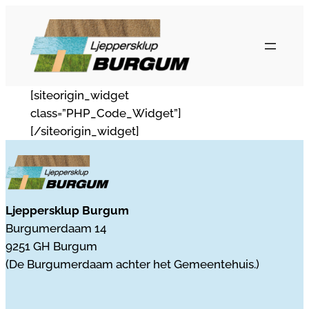
Ga
naar
de
inhoud
[siteorigin_widget
class=”PHP_Code_Widget”]
[/siteorigin_widget]
Ljeppersklup Burgum
Burgumerdaam 14
9251 GH Burgum
(De Burgumerdaam achter het Gemeentehuis.)