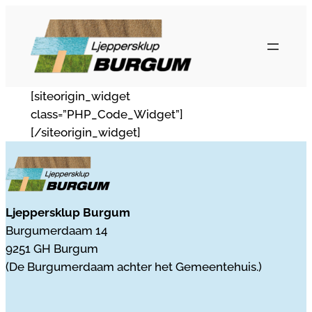
Ga
naar
de
inhoud
[siteorigin_widget
class=”PHP_Code_Widget”]
[/siteorigin_widget]
Ljeppersklup Burgum
Burgumerdaam 14
9251 GH Burgum
(De Burgumerdaam achter het Gemeentehuis.)