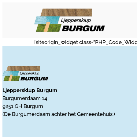
Ga
naar
de
inhoud
[siteorigin_widget class=”PHP_Code_Widg
Ljeppersklup Burgum
Burgumerdaam 14
9251 GH Burgum
(De Burgumerdaam achter het Gemeentehuis.)