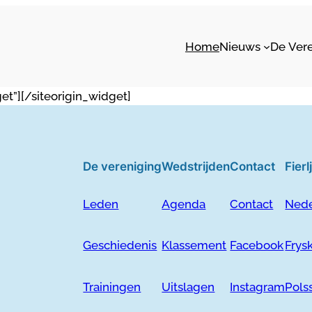
Home
Nieuws
De Ver
et”]
[/siteorigin_widget]
De vereniging
Wedstrijden
Contact
Fier
Leden
Agenda
Contact
Nede
Geschiedenis
Klassement
Facebook
Frys
Trainingen
Uitslagen
Instagram
Pols