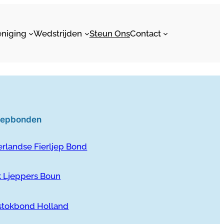
eniging
Wedstrijden
Steun Ons
Contact
ljepbonden
rlandse Fierljep Bond
k Ljeppers Boun
stokbond Holland