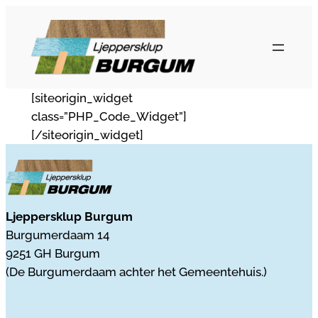
Ga
naar
de
inhoud
[siteorigin_widget
class=”PHP_Code_Widget”]
[/siteorigin_widget]
Ljeppersklup Burgum
Burgumerdaam 14
9251 GH Burgum
(De Burgumerdaam achter het Gemeentehuis.)