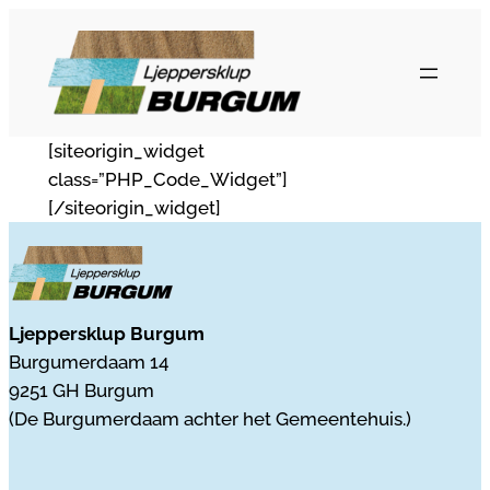
Ga
naar
de
inhoud
[siteorigin_widget
class=”PHP_Code_Widget”]
[/siteorigin_widget]
Ljeppersklup Burgum
Burgumerdaam 14
9251 GH Burgum
(De Burgumerdaam achter het Gemeentehuis.)